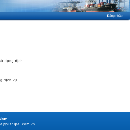
Đăng nhập
 sử dụng dịch
g dịch vụ.
 Nam
re@vishipel.com.vn