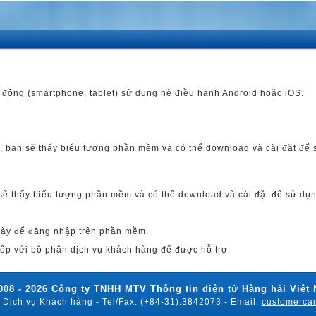
di động (smartphone, tablet) sử dụng hệ điều hành Android hoặc iOS.
l", bạn sẽ thấy biểu tượng phần mềm và có thể download và cài đặt để
n sẽ thấy biểu tượng phần mềm và có thể download và cài đặt để sử dụn
 này để đăng nhập trên phần mềm.
ếp với bộ phận dịch vụ khách hàng để được hỗ trợ.
008 - 2026 Công ty TNHH MTV Thông tin điện tử Hàng hải Việt
 Dịch vụ Khách hàng - Tel/Fax: (+84-31).3842073 - Email:
customerca